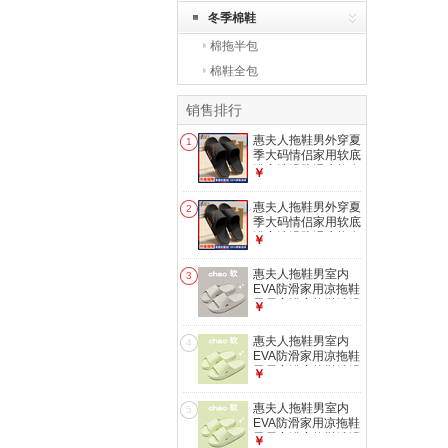
冬季棉鞋
棉拖半包
棉鞋全包
销售排行
惠夫人拖鞋男外穿夏
1
季大码情侣家用软底
浴室洗澡防滑凉拖女
￥
户外夏天 【升级
款】黑金 42-43 (适
惠夫人拖鞋男外穿夏
2
合41-42码穿)
季大码情侣家用软底
浴室洗澡防滑凉拖女
￥
户外夏天 【升级
款】黑金 40-41 (适
惠夫人拖鞋男室内
3
合39-40码穿)
EVA防滑家用凉拖鞋
男居家浴室拖鞋洗澡
￥
夏季情侣一字拖
EVA 浅灰 42-43
惠夫人拖鞋男室内
4
（适合41-42码）
EVA防滑家用凉拖鞋
男居家浴室拖鞋洗澡
￥
夏季情侣一字拖
EVA 绿色 40-41
惠夫人拖鞋男室内
5
（适合39-40码）
EVA防滑家用凉拖鞋
男居家浴室拖鞋洗澡
￥