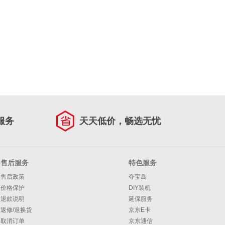
服务
天天低价，畅选无忧
售后服务
特色服务
售后政策
夺宝岛
价格保护
DIY装机
退款说明
延保服务
返修/退换货
京东E卡
取消订单
京东通信