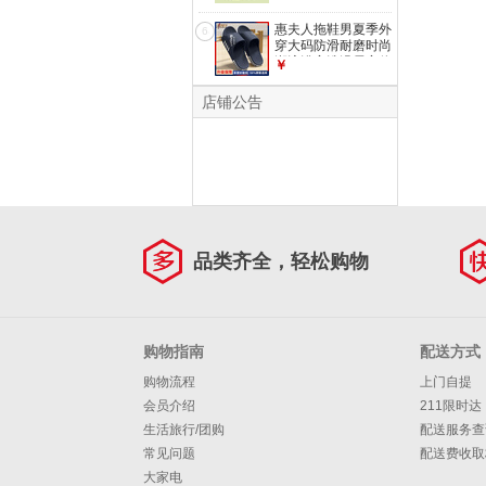
夏季情侣一字拖
EVA 绿色 38-39
惠夫人拖鞋男夏季外
6
（适合37-38码）
穿大码防滑耐磨时尚
潮流浴室洗澡居家休
￥
闲透气拖鞋 【升级
款】藏青 42-43 (适
店铺公告
合平常穿41/42码)
品类齐全，轻松购物
购物指南
配送方式
购物流程
上门自提
会员介绍
211限时达
生活旅行/团购
配送服务查
常见问题
配送费收取
大家电